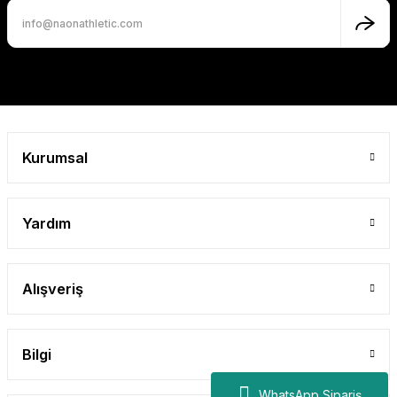
Naon Neon Pembe Push Up Şort
Naon Athletic
1.349,99 TL
Kurumsal
Yardım
Alışveriş
Bilgi
WhatsApp Sipariş