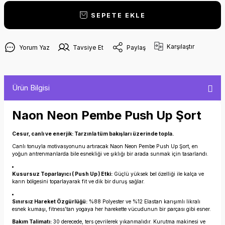
SEPETE EKLE
Karşılaştır
Yorum Yaz
Tavsiye Et
Paylaş
Ürün Bilgisi
Naon Neon Pembe Push Up Şort
Cesur, canlı ve enerjik: Tarzınla tüm bakışları üzerinde topla.
Canlı tonuyla motivasyonunu artıracak Naon Neon Pembe Push Up Şort, en
yoğun antrenmanlarda bile esnekliği ve şıklığı bir arada sunmak için tasarlandı.
Kusursuz Toparlayıcı ( Push Up ) Etki:
Güçlü yüksek bel özelliği ile kalça ve
karın bölgesini toparlayarak fit ve dik bir duruş sağlar.
Sınırsız Hareket Özgürlüğü:
%88 Polyester ve %12 Elastan karışımlı likralı
esnek kumaşı, fitness’tan yogaya her harekette vücudunun bir parçası gibi esner.
Bakım Talimatı:
30 derecede, ters çevrilerek yıkanmalıdır. Kurutma makinesi ve