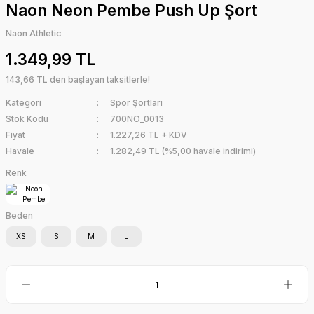
Naon Neon Pembe Push Up Şort
Naon Athletic
1.349,99 TL
143,66 TL den başlayan taksitlerle!
Kategori
Spor Şortları
Stok Kodu
700NO_0013
Fiyat
1.227,26 TL + KDV
Havale
1.282,49 TL (%5,00 havale indirimi)
Renk
Beden
XS
S
M
L