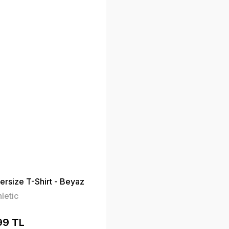
rsize T-Shirt - Beyaz
letic
99 TL