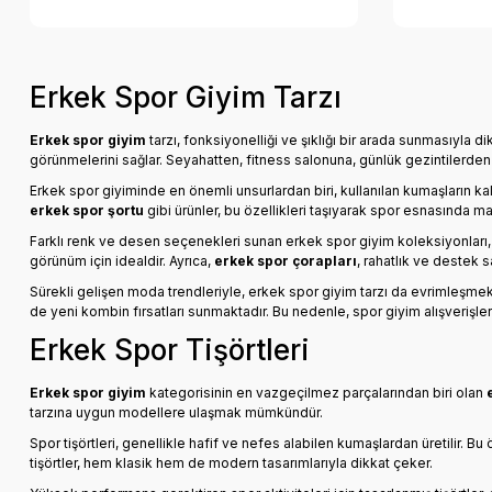
Erkek Spor Giyim Tarzı
Erkek spor giyim
tarzı, fonksiyonelliği ve şıklığı bir arada sunmasıyla
görünmelerini sağlar. Seyahatten, fitness salonuna, günlük gezintilerden y
Erkek spor giyiminde en önemli unsurlardan biri, kullanılan kumaşların kal
erkek spor şortu
gibi ürünler, bu özellikleri taşıyarak spor esnasında
Farklı renk ve desen seçenekleri sunan erkek spor giyim koleksiyonları, kul
görünüm için idealdir. Ayrıca,
erkek spor çorapları
, rahatlık ve destek s
Sürekli gelişen moda trendleriyle, erkek spor giyim tarzı da evrimleşmekt
de yeni kombin fırsatları sunmaktadır. Bu nedenle, spor giyim alışverişle
Erkek Spor Tişörtleri
Erkek spor giyim
kategorisinin en vazgeçilmez parçalarından biri olan
tarzına uygun modellere ulaşmak mümkündür.
Spor tişörtleri, genellikle hafif ve nefes alabilen kumaşlardan üretilir. 
tişörtler, hem klasik hem de modern tasarımlarıyla dikkat çeker.