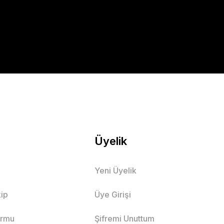
Üyelik
Yeni Üyelik
ip
Üye Girişi
ormu
Şifremi Unuttum