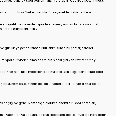
özgürlüğü sunarak spor performansını artırabilir. Özellikle koşu, fitness
ran bir görüntü sağlarken, regular fit seçenekleri rahat bir kesim
eketli grafik ve desenler, spor tutkusunu yansıtan bir tarz yaratmak
outfit oluşturabilirsiniz.
a ve günlük yaşamda rahat bir kullanım sunan bu şortlar, hareket
 tüm spor aktiviteleri sırasında vücut sıcaklığını korur ve terlemeyi
 modern ve şort-kısa modellerle de kullanıcıların beğenisine hitap eder.
bu şortlar, hem estetik hem de fonksiyonel özellikleriyle dikkat çeker.
k sağlığı ve genel konfor için oldukça önemlidir. Spor çorapları,
iz yaparken ya da rahat bir gün geçirirken destekleyici bir işlev görür.