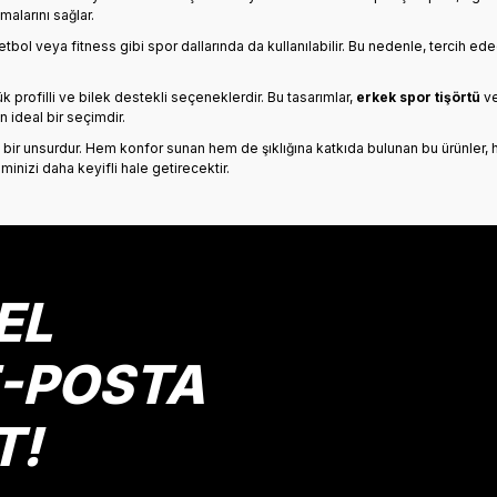
malarını sağlar.
etbol veya fitness gibi spor dallarında da kullanılabilir. Bu nedenle, tercih edec
k profilli ve bilek destekli seçeneklerdir. Bu tasarımlar,
erkek spor tişörtü
v
n ideal bir seçimdir.
ir unsurdur. Hem konfor sunan hem de şıklığına katkıda bulunan bu ürünler, h
minizi daha keyifli hale getirecektir.
EL
E-POSTA
T!