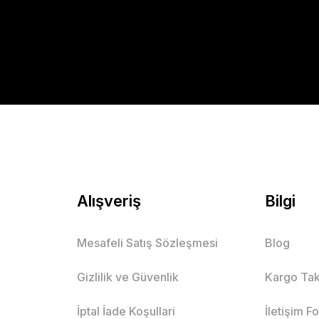
Alışveriş
Bilgi
Mesafeli Satış Sözleşmesi
Blog
Gizlilik ve Güvenlik
Kargo Tak
İptal İade Koşullari
İletişim F