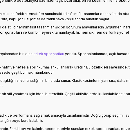
enellikle destekleyici özellikler taşır. Özel dikişleri ve kesimleri ile hareket 
nıcılarına farklı alternatifler sunulmaktadır. Slim fit tasarımlar daha vücuda otu
sıra, kapüşonlu tişörtler de farklı hava koşullarında rahatlık sağlar.
e stilidir. Minimalist tasarımlar, şık bir görünüm arayanlar için uygunken, har
or çorapları
ile kombinleyerek tamamlayabilir, hem şık hem de fonksiyonel bir 
çalarından biri olan
erkek spor şortları
yer alır. Spor salonlarında, açık havad
e hafif ve nefes alabilir kumaşlar kullanılarak üretilir. Bu özellikleri sayesinde,
lpazede çeşit bulmak mümkündür.
, şıklığınızı ve rahatlığınızı bir arada sunar. Klasik kesimlerin yanı sıra, daha
r.
 stil yaratmak için ideal bir tercihtir. Çeşitli aktivitelerde kullanılabilecek 
hatlık ve performans sağlamak amacıyla tasarlanmıştır. Doğru çorap seçimi, aya
r gün boyu kuru kalabilir.
r. Farklı boy ve kalınlık seçenekleriyle sunulan erkek spor çorapları, egzers