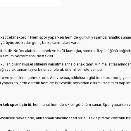
 dikkat çekmektedir. Hem spor yaparken hem de günlük yaşamda rahatlık sunan bu
ürüyüşlere kadar geniş bir kullanım alanı vardır.
itesidir. Nefes alabilen, esnek ve hafif kumaşlar, hareket özgürlüğünü sağlark
 maksimum performansı destekler.
lanıcıların kişisel stillerini yansıtmalarına olanak tanır. Minimalist tasarımda
ağlayarak tamamlayıcı bir unsur olarak önemli bir role sahiptir.
e ve yenilikler içermektedir. Activewear, athleisure gibi terimler, spor giyimi
ri yaparken, hem estetik hem de işlevsellik açısından dikkatli seçimler yapılm
erkek spor tişörtü
, hem rahat hem de şık bir görünüm sunar. Spor yaparken v
Bu özellikleri sayesinde, antrenman sırasında teri hızla uzaklaştırarak konforl