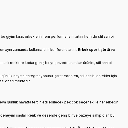
 giyim tarzı, erkeklerin hem performansını artırır hem de stil sahibi
en aynı zamanda kullanıcıların konforunu artırır.
Erkek spor tişörtü
ve
n canlı renklere kadar geniş bir yelpazede sunulan ürünler, stil sahibi
n günlük hayata entegrasyonunu işaret ederken, stil sahibi erkekler için
ası önerilmektedir.
eya günlük hayatta tercih edilebilecek pek çok seçenek ile her erkeğin
u bir deneyim sağlar. Renk ve desende geniş bir yelpazeye sahip olan bu