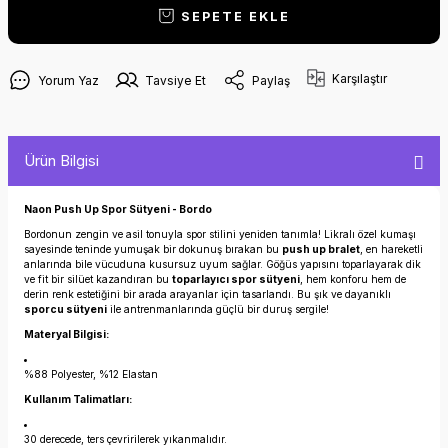
SEPETE EKLE
Karşılaştır
Yorum Yaz
Tavsiye Et
Paylaş
Ürün Bilgisi
Naon Push Up Spor Sütyeni - Bordo
Bordonun zengin ve asil tonuyla spor stilini yeniden tanımla! Likralı özel kumaşı
sayesinde teninde yumuşak bir dokunuş bırakan bu
push up bralet
, en hareketli
anlarında bile vücuduna kusursuz uyum sağlar. Göğüs yapısını toparlayarak dik
ve fit bir silüet kazandıran bu
toparlayıcı spor sütyeni
, hem konforu hem de
derin renk estetiğini bir arada arayanlar için tasarlandı. Bu şık ve dayanıklı
sporcu sütyeni
ile antrenmanlarında güçlü bir duruş sergile!
Materyal Bilgisi:
%88 Polyester, %12 Elastan
Kullanım Talimatları:
30 derecede, ters çevririlerek yıkanmalıdır.