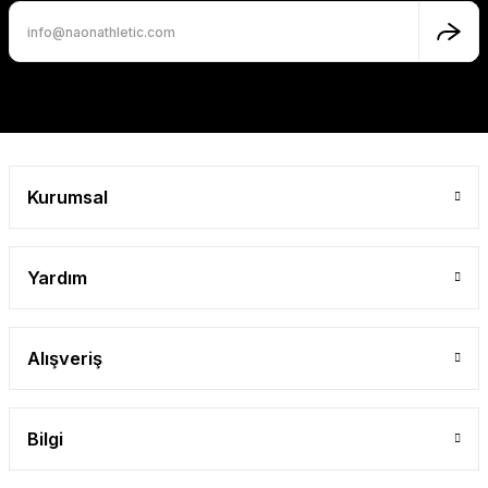
Ürün fiyatı diğer sitelerden daha pahalı.
Bu ürüne benzer farklı alternatifler olmalı.
Gönder
Kurumsal
Yardım
Alışveriş
Bilgi