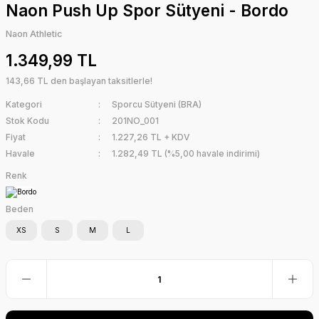
Naon Push Up Spor Sütyeni - Bordo
Naon Athletic
1.349,99 TL
143,66 TL den başlayan taksitlerle!
Kategori
Sporcu Sütyeni (BRA)
Stok Kodu
201NO_001
Fiyat
1.227,26 TL + KDV
Havale
1.282,49 TL (%5,00 havale indirimi)
Renk
Beden
XS
S
M
L