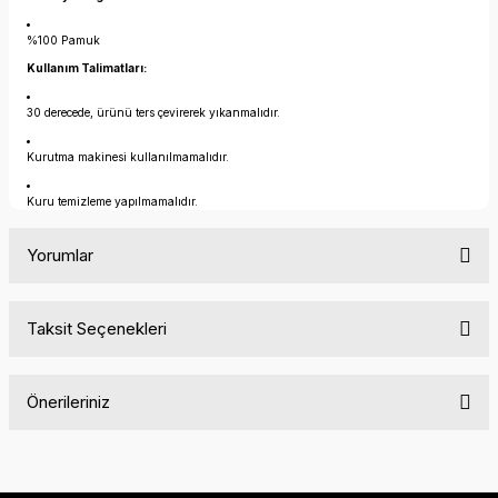
%100 Pamuk
Kullanım Talimatları:
30 derecede, ürünü ters çevirerek yıkanmalıdır.
Kurutma makinesi kullanılmamalıdır.
Kuru temizleme yapılmamalıdır.
Yorumlar
Taksit Seçenekleri
Bu ürüne ilk yorumu siz yapın!
Önerileriniz
Yorum Yaz
Bu ürünün fiyat bilgisi, resim, ürün açıklamalarında ve diğer
konularda yetersiz gördüğünüz noktaları öneri formunu