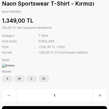
Naon Sportswear T-Shirt - Kırmızı
Naon Athletic
1.349,00 TL
143,56 TL den başlayan taksitlerle!
Kategori
T-Shirt
Stok Kodu
101NO_006
Fiyat
1.226,36 TL + KDV
Havale
1.281,55 TL (%5,00 havale indirimi)
Renk
Beden
S
M
L
XL