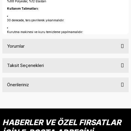
%88 Polyester, %12 Elastan
Kullanım Talimatları:
30 derecede, ters çevrilerek yıkanmalıdır.
Kurutma makinesi ve kuru temizleme yapılmamalıdır.
Yorumlar
Taksit Seçenekleri
Bu ürüne ilk yorumu siz yapın!
Önerileriniz
Yorum Yaz
Bu ürünün fiyat bilgisi, resim, ürün açıklamalarında ve diğer
konularda yetersiz gördüğünüz noktaları öneri formunu
kullanarak tarafımıza iletebilirsiniz.
Görüş ve önerileriniz için teşekkür ederiz.
HABERLER VE ÖZEL FIRSATLAR
Ürün resmi kalitesiz, bozuk veya görüntülenemiyor.