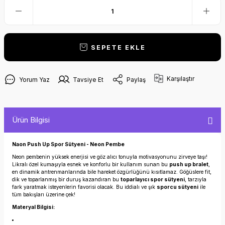
SEPETE EKLE
Karşılaştır
Yorum Yaz
Tavsiye Et
Paylaş
Ürün Bilgisi
Naon Push Up Spor Sütyeni - Neon Pembe
Neon pembenin yüksek enerjisi ve göz alıcı tonuyla motivasyonunu zirveye taşı!
Likralı özel kumaşıyla esnek ve konforlu bir kullanım sunan bu
push up bralet
,
en dinamik antrenmanlarında bile hareket özgürlüğünü kısıtlamaz. Göğüslere fit,
dik ve toparlanmış bir duruş kazandıran bu
toparlayıcı spor sütyeni
, tarzıyla
fark yaratmak isteyenlerin favorisi olacak. Bu iddialı ve şık
sporcu sütyeni
ile
tüm bakışları üzerine çek!
Materyal Bilgisi: