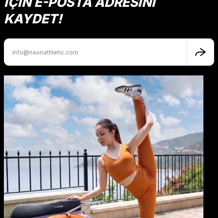
İÇİN E-POSTA ADRESİNİ
Ürün açıklamasında eksik bilgiler bulunuyor.
KAYDET!
Ürün bilgilerinde hatalar bulunuyor.
Ürün fiyatı diğer sitelerden daha pahalı.
Bu ürüne benzer farklı alternatifler olmalı.
Gönder