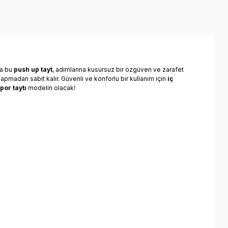
la bu
push up tayt
, adımlarına kusursuz bir özgüven ve zarafet
pmadan sabit kalır. Güvenli ve konforlu bir kullanım için
iç
por taytı
modelin olacak!