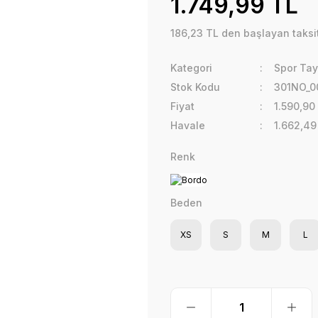
1.749,99 TL
186,23 TL den başlayan taksit
Kategori
Spor Tayt
Stok Kodu
301NO_0
Fiyat
1.590,90
Havale
1.662,49
Renk
Beden
XS
S
M
L