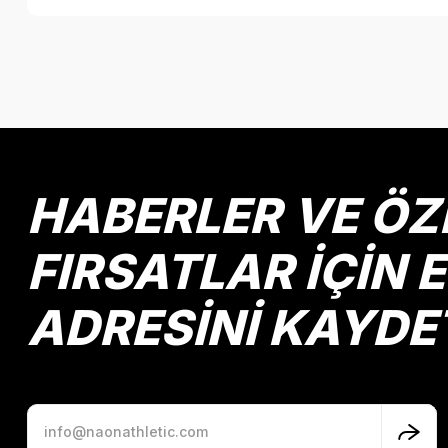
Bu ürünün fiyat bilgisi, resim, ürün açıklamalarında ve diğer k
Görüş ve önerileriniz için teşekkür ederiz.
Ürün resmi kalitesiz, bozuk veya görüntülenemiyor.
Ürün açıklamasında eksik bilgiler bulunuyor.
Ürün bilgilerinde hatalar bulunuyor.
HABERLER VE ÖZ
Ürün fiyatı diğer sitelerden daha pahalı.
Bu ürüne benzer farklı alternatifler olmalı.
FIRSATLAR İÇİN 
ADRESİNİ KAYDE