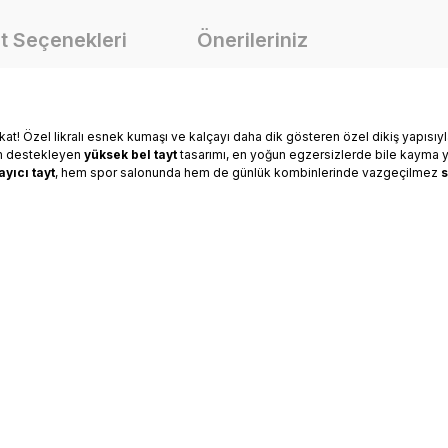
t Seçenekleri
Önerileriniz
 kat! Özel likralı esnek kumaşı ve kalçayı daha dik gösteren özel dikiş yapısıy
nüm destekleyen
yüksek bel tayt
tasarımı, en yoğun egzersizlerde bile kayma ya
ayıcı tayt
, hem spor salonunda hem de günlük kombinlerinde vazgeçilmez
s