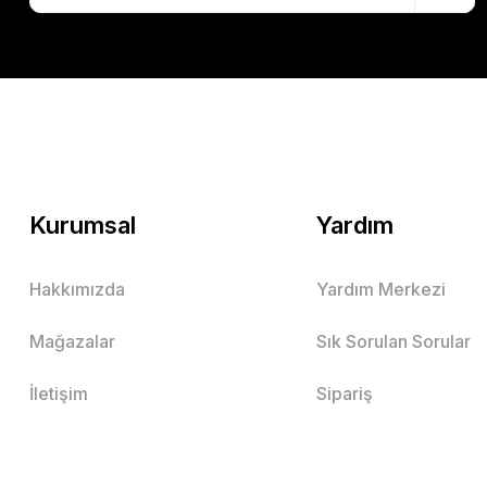
Kurumsal
Yardım
Hakkımızda
Yardım Merkezi
Mağazalar
Sık Sorulan Sorular
İletişim
Sipariş