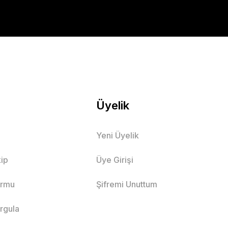
Üyelik
Yeni Üyelik
ip
Üye Girişi
ormu
Şifremi Unuttum
orgula