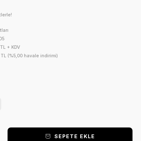
lerle!
ları
05
 TL + KDV
 TL (%5,00 havale indirimi)
SEPETE EKLE