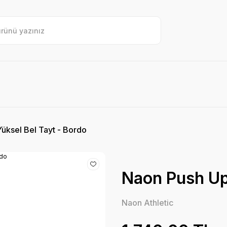
üksel Bel Tayt - Bordo
Naon Push Up 
Naon Athletic