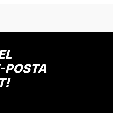
onularda yetersiz gördüğünüz noktaları öneri formunu kullanarak tarafımız
Bu ürüne ilk yorumu siz yapın!
Yorum Yaz
EL
E-POSTA
T!
Gönder