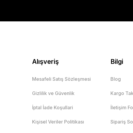
Alışveriş
Bilgi
Mesafeli Satış Sözleşmesi
Blog
Gizlilik ve Güvenlik
Kargo Tak
İptal İade Koşullari
İletişim F
Kişisel Veriler Politikası
Sipariş S