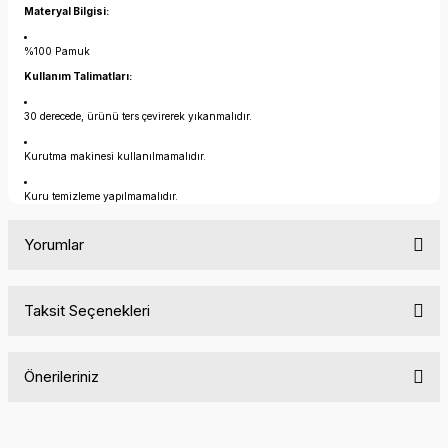
Materyal Bilgisi:
%100 Pamuk
Kullanım Talimatları:
30 derecede, ürünü ters çevirerek yıkanmalıdır.
Kurutma makinesi kullanılmamalıdır.
Kuru temizleme yapılmamalıdır.
Yorumlar
Taksit Seçenekleri
Bu ürüne ilk yorumu siz yapın!
Önerileriniz
Yorum Yaz
Bu ürünün fiyat bilgisi, resim, ürün açıklamalarında ve diğer
konularda yetersiz gördüğünüz noktaları öneri formunu