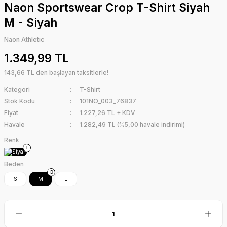
Naon Sportswear Crop T-Shirt Siyah
M - Siyah
Naon Athletic
1.349,99 TL
143,66 TL den başlayan taksitlerle!
Kategori
T-Shirt
Stok Kodu
101NO_003_76837
Fiyat
1.227,26 TL + KDV
Havale
1.282,49 TL (%5,00 havale indirimi)
Renk
Beden
S
M
L