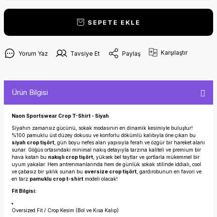
SEPETE EKLE
Karşılaştır
Yorum Yaz
Tavsiye Et
Paylaş
Ürün Bilgisi
Naon Sportswear Crop T-Shirt - Siyah
Siyahın zamansız gücünü, sokak modasının en dinamik kesimiyle buluştur!
%100 pamuklu üst düzey dokusu ve konforlu dökümlü kalıbıyla öne çıkan bu
siyah crop tişört
, gün boyu nefes alan yapısıyla ferah ve özgür bir hareket alanı
sunar. Göğüs ortasındaki minimal nakış detayıyla tarzına kaliteli ve premium bir
hava katan bu
nakışlı crop tişört
, yüksek bel taytlar ve şortlarla mükemmel bir
uyum yakalar. Hem antrenmanlarında hem de günlük sokak stilinde iddialı, cool
ve çabasız bir şıklık sunan bu
oversize crop tişört
, gardırobunun en favori ve
en tarz
pamuklu crop t-shirt
modeli olacak!
Fit Bilgisi:
Oversized Fit / Crop Kesim (Bol ve Kısa Kalıp)