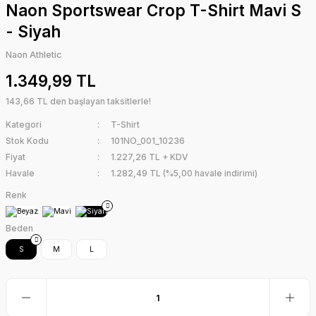
Naon Sportswear Crop T-Shirt Mavi S
- Siyah
Naon Athletic
1.349,99 TL
143,66 TL den başlayan taksitlerle!
Kategori
T-Shirt
Stok Kodu
101NO_001_10236
Fiyat
1.227,26 TL + KDV
Havale
1.282,49 TL (%5,00 havale indirimi)
Renk
Beden
S
M
L