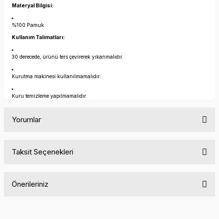
Materyal Bilgisi:
%100 Pamuk
Kullanım Talimatları:
30 derecede, ürünü ters çevirerek yıkanmalıdır.
Kurutma makinesi kullanılmamalıdır.
Kuru temizleme yapılmamalıdır.
Yorumlar
Taksit Seçenekleri
Bu ürüne ilk yorumu siz yapın!
Önerileriniz
Yorum Yaz
Bu ürünün fiyat bilgisi, resim, ürün açıklamalarında ve diğer
konularda yetersiz gördüğünüz noktaları öneri formunu