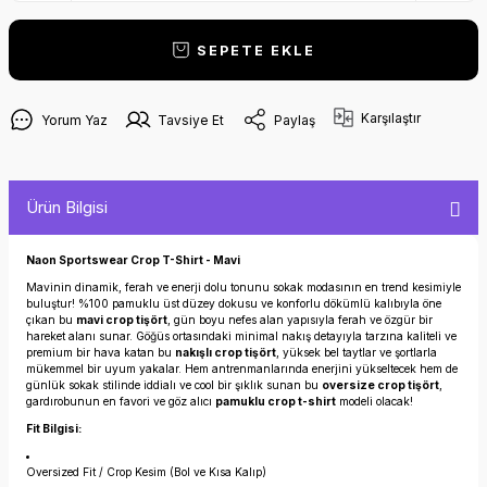
SEPETE EKLE
Karşılaştır
Yorum Yaz
Tavsiye Et
Paylaş
Ürün Bilgisi
Naon Sportswear Crop T-Shirt - Mavi
Mavinin dinamik, ferah ve enerji dolu tonunu sokak modasının en trend kesimiyle
buluştur! %100 pamuklu üst düzey dokusu ve konforlu dökümlü kalıbıyla öne
çıkan bu
mavi crop tişört
, gün boyu nefes alan yapısıyla ferah ve özgür bir
hareket alanı sunar. Göğüs ortasındaki minimal nakış detayıyla tarzına kaliteli ve
premium bir hava katan bu
nakışlı crop tişört
, yüksek bel taytlar ve şortlarla
mükemmel bir uyum yakalar. Hem antrenmanlarında enerjini yükseltecek hem de
günlük sokak stilinde iddialı ve cool bir şıklık sunan bu
oversize crop tişört
,
gardırobunun en favori ve göz alıcı
pamuklu crop t-shirt
modeli olacak!
Fit Bilgisi:
Oversized Fit / Crop Kesim (Bol ve Kısa Kalıp)