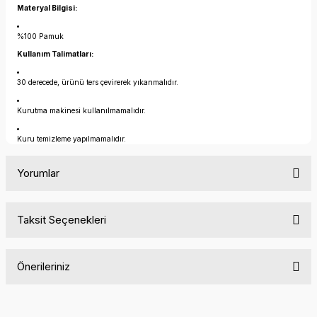
Materyal Bilgisi:
%100 Pamuk
Kullanım Talimatları:
30 derecede, ürünü ters çevirerek yıkanmalıdır.
Kurutma makinesi kullanılmamalıdır.
Kuru temizleme yapılmamalıdır.
Yorumlar
Taksit Seçenekleri
Bu ürüne ilk yorumu siz yapın!
Önerileriniz
Yorum Yaz
Bu ürünün fiyat bilgisi, resim, ürün açıklamalarında ve diğer
konularda yetersiz gördüğünüz noktaları öneri formunu