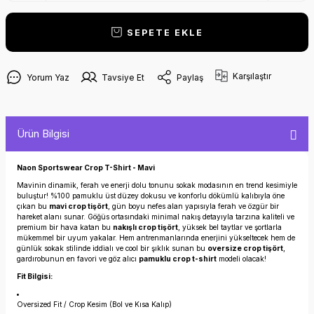
SEPETE EKLE
Karşılaştır
Yorum Yaz
Tavsiye Et
Paylaş
Ürün Bilgisi
Naon Sportswear Crop T-Shirt - Mavi
Mavinin dinamik, ferah ve enerji dolu tonunu sokak modasının en trend kesimiyle
buluştur! %100 pamuklu üst düzey dokusu ve konforlu dökümlü kalıbıyla öne
çıkan bu
mavi crop tişört
, gün boyu nefes alan yapısıyla ferah ve özgür bir
hareket alanı sunar. Göğüs ortasındaki minimal nakış detayıyla tarzına kaliteli ve
premium bir hava katan bu
nakışlı crop tişört
, yüksek bel taytlar ve şortlarla
mükemmel bir uyum yakalar. Hem antrenmanlarında enerjini yükseltecek hem de
günlük sokak stilinde iddialı ve cool bir şıklık sunan bu
oversize crop tişört
,
gardırobunun en favori ve göz alıcı
pamuklu crop t-shirt
modeli olacak!
Fit Bilgisi:
Oversized Fit / Crop Kesim (Bol ve Kısa Kalıp)