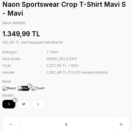
Naon Sportswear Crop T-Shirt Mavi S
- Mavi
Naon Athletic
1.349,99 TL
143,66 TL den başlayan taksitlerle!
Kategori
T-Shirt
Stok Kodu
101NO_001_43317
Fiyat
1.227,26 TL + KDV
Havale
1.282,49 TL (%5,00 havale indirimi)
Renk
Beden
S
M
L