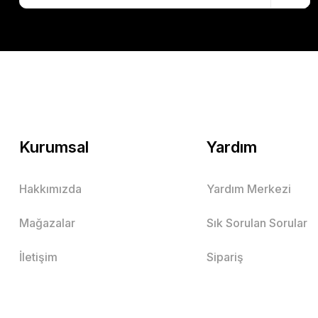
Kurumsal
Yardım
Hakkımızda
Yardım Merkezi
Mağazalar
Sık Sorulan Sorular
İletişim
Sipariş