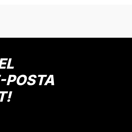
onularda yetersiz gördüğünüz noktaları öneri formunu kullanarak tarafımız
Bu ürüne ilk yorumu siz yapın!
Yorum Yaz
EL
E-POSTA
T!
Gönder