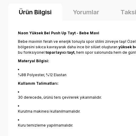
Ürün Bilgisi
Yorumlar
Taksi
Naon
Yüksek Bel
Push Up Tayt - Bebe Mavi
Bebe mavinin ferah ve enerjik tonuyla spor stilini zirveye taşı! Öze
bölgesini sıkıca kavrayarak daha ince bir silüet oluşturan
yüksek be
bu fonksiyonel
toparlayıcı tayt
, hem spor salonunda hem de günl
Materyal Bilgisi:
%88 Polyester, %12 Elastan
Kullanım Talimatları:
30 derecede, ürünü ters çevirerek yıkanmalıdır.
Kurutma makinesi kullanılmamalıdır.
Kuru temizleme yapılmamalıdır.