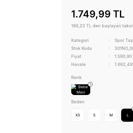
1.749,99 TL
186,23 TL den başlayan taksit
Kategori
Spor Tayt
Stok Kodu
301NO_0
Fiyat
1.590,90
Havale
1.662,49
Renk
Beden
XS
S
M
L