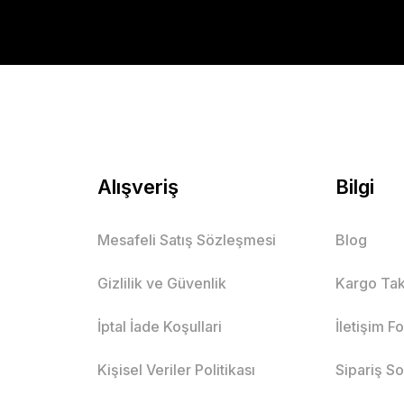
Alışveriş
Bilgi
Mesafeli Satış Sözleşmesi
Blog
Gizlilik ve Güvenlik
Kargo Tak
İptal İade Koşullari
İletişim F
Kişisel Veriler Politikası
Sipariş S