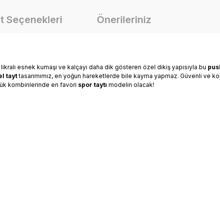
t Seçenekleri
Önerileriniz
l likralı esnek kumaşı ve kalçayı daha dik gösteren özel dikiş yapısıyla bu
pus
l tayt
tasarımımız, en yoğun hareketlerde bile kayma yapmaz. Güvenli ve konf
ük kombinlerinde en favori
spor taytı
modelin olacak!