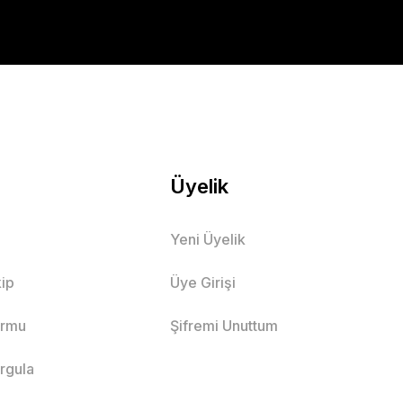
Üyelik
Yeni Üyelik
ip
Üye Girişi
ormu
Şifremi Unuttum
orgula