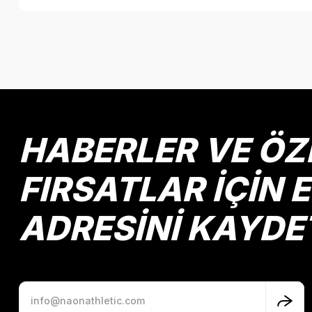
Bu ürünün fiyat bilgisi, resim, ürün açıklamalarında ve diğer k
Görüş ve önerileriniz için teşekkür ederiz.
Ürün resmi kalitesiz, bozuk veya görüntülenemiyor.
Ürün açıklamasında eksik bilgiler bulunuyor.
Ürün bilgilerinde hatalar bulunuyor.
HABERLER VE ÖZ
Ürün fiyatı diğer sitelerden daha pahalı.
Bu ürüne benzer farklı alternatifler olmalı.
FIRSATLAR İÇİN 
ADRESİNİ KAYDE