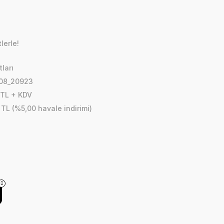
lerle!
ları
08_20923
 TL + KDV
 TL (%5,00 havale indirimi)