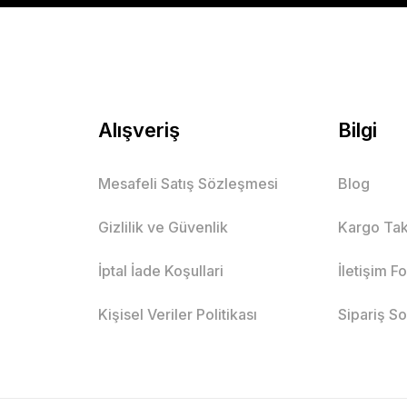
Alışveriş
Bilgi
Mesafeli Satış Sözleşmesi
Blog
Gizlilik ve Güvenlik
Kargo Tak
İptal İade Koşullari
İletişim F
Kişisel Veriler Politikası
Sipariş S