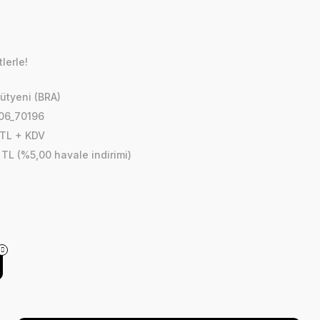
lerle!
ütyeni (BRA)
06_70196
 TL + KDV
 TL (%5,00 havale indirimi)