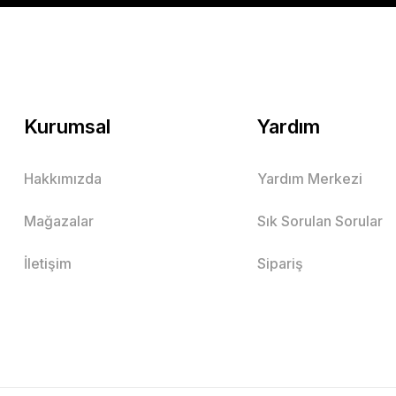
Kurumsal
Yardım
Hakkımızda
Yardım Merkezi
Mağazalar
Sık Sorulan Sorular
İletişim
Sipariş