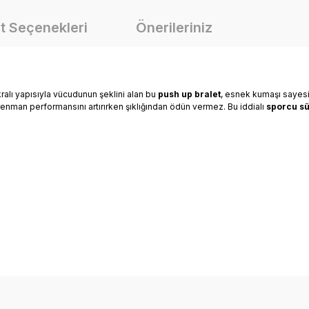
t Seçenekleri
Önerileriniz
kralı yapısıyla vücudunun şeklini alan bu
push up bralet
, esnek kumaşı sayesi
trenman performansını artırırken şıklığından ödün vermez. Bu iddialı
sporcu sü
onularda yetersiz gördüğünüz noktaları öneri formunu kullanarak tarafımız