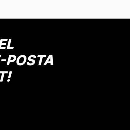
Bu ürüne ilk yorumu siz yapın!
Yorum Yaz
EL
E-POSTA
T!
Gönder