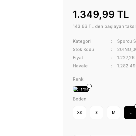
1.349,99 TL
143,66 TL den başlayan taksit
Kategori
Sporcu S
Stok Kodu
201NO_0
Fiyat
1.227,26
Havale
1.282,49
Renk
Beden
XS
S
M
L