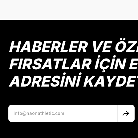
Görüş ve önerileriniz için teşekkür ederiz.
Ürün resmi kalitesiz, bozuk veya görüntülenemiyor.
Ürün açıklamasında eksik bilgiler bulunuyor.
Ürün bilgilerinde hatalar bulunuyor.
HABERLER VE ÖZ
Ürün fiyatı diğer sitelerden daha pahalı.
Bu ürüne benzer farklı alternatifler olmalı.
FIRSATLAR İÇİN 
ADRESİNİ KAYDE