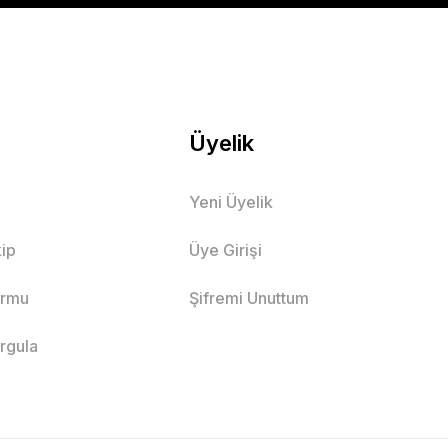
Üyelik
Yeni Üyelik
ip
Üye Girişi
ormu
Şifremi Unuttum
orgula