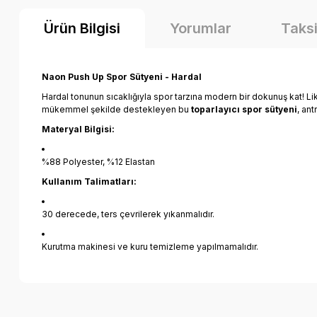
Ürün Bilgisi
Yorumlar
Taksi
Naon Push Up Spor Sütyeni - Hardal
Hardal tonunun sıcaklığıyla spor tarzına modern bir dokunuş kat! Li
mükemmel şekilde destekleyen bu
toparlayıcı spor sütyeni
, an
Materyal Bilgisi:
%88 Polyester, %12 Elastan
Kullanım Talimatları:
30 derecede, ters çevrilerek yıkanmalıdır.
Kurutma makinesi ve kuru temizleme yapılmamalıdır.
Bu ürünün fiyat bilgisi, resim, ürün açıklamalarında ve diğer k