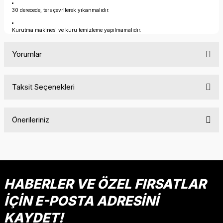
30 derecede, ters çevrilerek yıkanmalıdır.
Kurutma makinesi ve kuru temizleme yapılmamalıdır.
Yorumlar
Taksit Seçenekleri
Bu ürüne ilk yorumu siz yapın!
Önerileriniz
Yorum Yaz
Bu ürünün fiyat bilgisi, resim, ürün açıklamalarında ve diğer
konularda yetersiz gördüğünüz noktaları öneri formunu
kullanarak tarafımıza iletebilirsiniz.
Görüş ve önerileriniz için teşekkür ederiz.
HABERLER VE ÖZEL FIRSATLAR
İÇİN E-POSTA ADRESİNİ
Ürün resmi kalitesiz, bozuk veya görüntülenemiyor.
Ürün açıklamasında eksik bilgiler bulunuyor.
KAYDET!