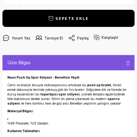
SEPETE EKLE
Karşılaştır
Yorum Yaz
Tavsiye Et
Paylaş
Ürün Bilgisi
Naon Push Up Spor Sütyeni - Benetton Yeşili
Canlı ve enerjik tonuyla motivasyonunu artıracak bu
push up bralet
, likralı
esnek dokusuyla teninde yokmuş gibi bir his bırakır. Göğüslere dik ve formda bir
duruş kazandıran bu
toparlayıcı spor sütyeni
, yüksek tempolu egzersizlerde
bile maksimum destek sunar. Stilini ön plana çıkaracak bu modern
sporcu
sütyeni
ile hem konforu hem de göz alıcı Benetton yeşilinin şıklığını yakala!
Materyal Bilgisi:
%88 Polyester, %12 Elastan
Kullanım Talimatları: