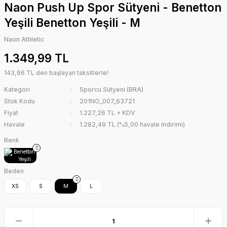
Naon Push Up Spor Sütyeni - Benetton
Yeşili Benetton Yeşili - M
Naon Athletic
1.349,99 TL
143,66 TL den başlayan taksitlerle!
Kategori
Sporcu Sütyeni (BRA)
Stok Kodu
201NO_007_63721
Fiyat
1.227,26 TL + KDV
Havale
1.282,49 TL (%5,00 havale indirimi)
Renk
Beden
XS
S
M
L