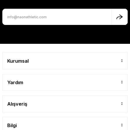
Ürün bilgilerinde hatalar bulunuyor.
Ürün fiyatı diğer sitelerden daha pahalı.
Bu ürüne benzer farklı alternatifler olmalı.
Gönder
Kurumsal
Yardım
Alışveriş
Bilgi