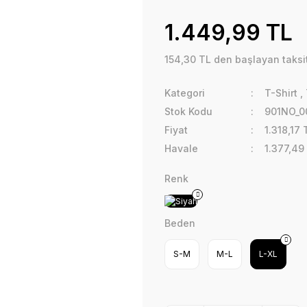
1.449,99 TL
154,30 TL den başlayan taksit
Kategori
T-Shirt
,
Stok Kodu
901NO_0
Fiyat
1.318,17
Havale
1.377,49
Renk
Beden
S-M
M-L
L-XL