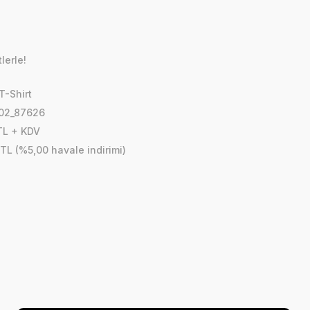
lerle!
T-Shirt
02_87626
 TL + KDV
 TL (%5,00 havale indirimi)