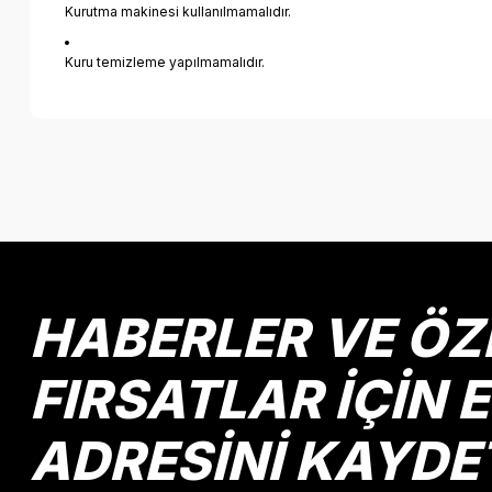
Kurutma makinesi kullanılmamalıdır.
Kuru temizleme yapılmamalıdır.
Bu ürünün fiyat bilgisi, resim, ürün açıklamalarında ve diğer k
Görüş ve önerileriniz için teşekkür ederiz.
Ürün resmi kalitesiz, bozuk veya görüntülenemiyor.
Ürün açıklamasında eksik bilgiler bulunuyor.
Ürün bilgilerinde hatalar bulunuyor.
HABERLER VE ÖZ
Ürün fiyatı diğer sitelerden daha pahalı.
Bu ürüne benzer farklı alternatifler olmalı.
FIRSATLAR İÇİN 
ADRESİNİ KAYDE