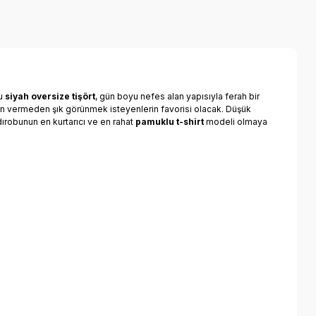
bu
siyah oversize tişört
, gün boyu nefes alan yapısıyla ferah bir
dün vermeden şık görünmek isteyenlerin favorisi olacak. Düşük
dırobunun en kurtarıcı ve en rahat
pamuklu t-shirt
modeli olmaya