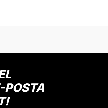
onularda yetersiz gördüğünüz noktaları öneri formunu kullanarak tarafımız
Bu ürüne ilk yorumu siz yapın!
Yorum Yaz
EL
E-POSTA
T!