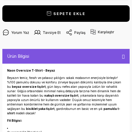
SEPETE EKLE
Karşılaştır
Yorum Yaz
Tavsiye Et
Paylaş
Ürün Bilgisi
Naon Oversize T-Shirt - Beyaz
Beyazın temiz, ferah ve çabasız şıklığını sokak modasının enerjisiyle birleştir!
%100 pamuklu dokusu ve konforu zirveye taşıyan dökümlü kalıbıyla öne çıkan
bu
beyaz oversize tişört
, gün boyu nefes alan yapısıyla üstün bir rahatlık
sunar. Göğüs ortasındaki minimal nakış detayıyla tarzına hem dinamik hem de
kaliteli bir hava katan bu
nakışlı oversize tişört
, yıkamalara karşı dayanıklı
yapısıyla uzun ömürlü bir kullanım vadeder. Düşük omuz kesimiyle hem
antrenman kombinlerine hem de günlük jean ve şortlarına mükemmel uyum
sağlayan bu
bisiklet yaka tişört
, gardırobunun en basic ve en şık
pamuklu t-
shirt
modeli olacak!
Fit Bilgisi: