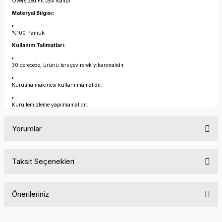
Oversized Fit (Bol Kalıp)
Materyal Bilgisi:
%100 Pamuk
Kullanım Talimatları:
30 derecede, ürünü ters çevirerek yıkanmalıdır.
Kurutma makinesi kullanılmamalıdır.
Kuru temizleme yapılmamalıdır.
Yorumlar
Taksit Seçenekleri
Bu ürüne ilk yorumu siz yapın!
Önerileriniz
Yorum Yaz
Bu ürünün fiyat bilgisi, resim, ürün açıklamalarında ve diğer