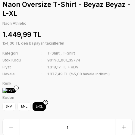
Naon Oversize T-Shirt - Beyaz Beyaz -
L-XL
Naon Athletic
1.449,99 TL
154,30 TL den başlayan taksitlerle!
Kategori
T-Shirt
,
T-Shirt
Stok Kodu
901NO_001_35774
Fiyat
1.318,17 TL + KDV
Havale
1.377,49 TL (%5,00 havale indirimi)
Renk
Beden
S-M
M-L
L-XL