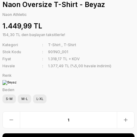
Naon Oversize T-Shirt - Beyaz
Naon Athletic
1.449,99 TL
154,30 TL den başlayan taksitlerle!
Kategori
T-Shirt
,
T-Shirt
Stok Kodu
901NO_001
Fiyat
1.318,17 TL + KDV
Havale
1.377,49 TL (%5,00 havale indirimi)
Renk
Beden
S-M
M-L
L-XL