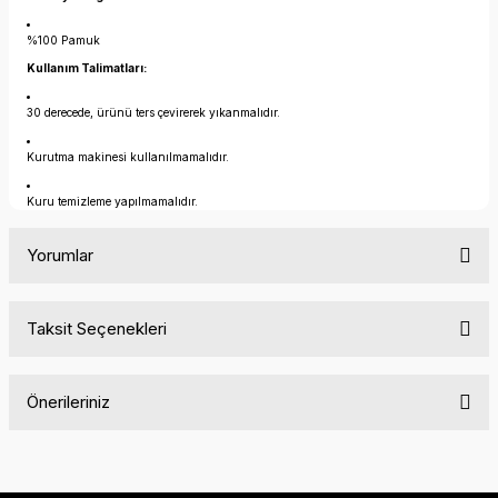
%100 Pamuk
Kullanım Talimatları:
30 derecede, ürünü ters çevirerek yıkanmalıdır.
Kurutma makinesi kullanılmamalıdır.
Kuru temizleme yapılmamalıdır.
Yorumlar
Taksit Seçenekleri
Bu ürüne ilk yorumu siz yapın!
Önerileriniz
Yorum Yaz
Bu ürünün fiyat bilgisi, resim, ürün açıklamalarında ve diğer
konularda yetersiz gördüğünüz noktaları öneri formunu