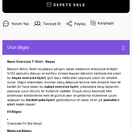
SEPETE EKLE
Karşılaştır
Yorum Yaz
Tavsiye Et
Paylaş
Ürün Bilgisi
Naon Oversize T-Shirt - Beyaz
Beyazın temiz, ferah ve çabasız şıklığını sokak modasının enerjisiyle birleştir!
%100 pamuklu dokusu ve konforu zirveye taşıyan dökümlü kalıbıyla öne çıkan
bu
beyaz oversize tişört
, gün boyu nefes alan yapısıyla üstün bir rahatlık
sunar. Göğüs ortasındaki minimal nakış detayıyla tarzına hem dinamik hem de
kaliteli bir hava katan bu
nakışlı oversize tişört
, yıkamalara karşı dayanıklı
yapısıyla uzun ömürlü bir kullanım vadeder. Düşük omuz kesimiyle hem
antrenman kombinlerine hem de günlük jean ve şortlarına mükemmel uyum
sağlayan bu
bisiklet yaka tişört
, gardırobunun en basic ve en şık
pamuklu t-
shirt
modeli olacak!
Fit Bilgisi:
Oversized Fit (Bol Kalıp)
Materyal Bilgisi: