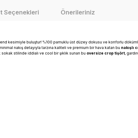
t Seçenekleri
Önerileriniz
trend kesimiyle buluştur! %100 pamuklu üst düzey dokusu ve konforlu döküml
minimal nakış detayıyla tarzına kaliteli ve premium bir hava katan bu
nakışlı c
okak stilinde iddialı ve cool bir şıklık sunan bu
oversize crop tişört
, gardı