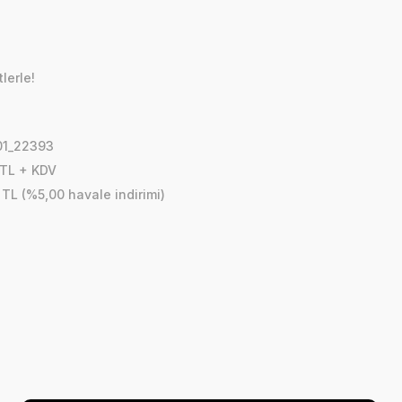
lerle!
01_22393
 TL + KDV
 TL (%5,00 havale indirimi)