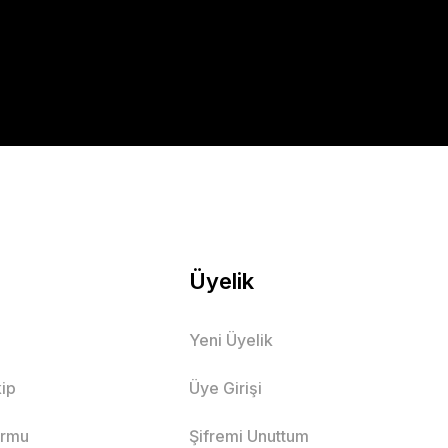
Üyelik
Yeni Üyelik
ip
Üye Girişi
ormu
Şifremi Unuttum