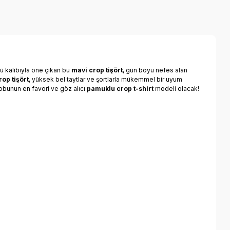
ü kalıbıyla öne çıkan bu
mavi crop tişört
, gün boyu nefes alan
rop tişört
, yüksek bel taytlar ve şortlarla mükemmel bir uyum
robunun en favori ve göz alıcı
pamuklu crop t-shirt
modeli olacak!