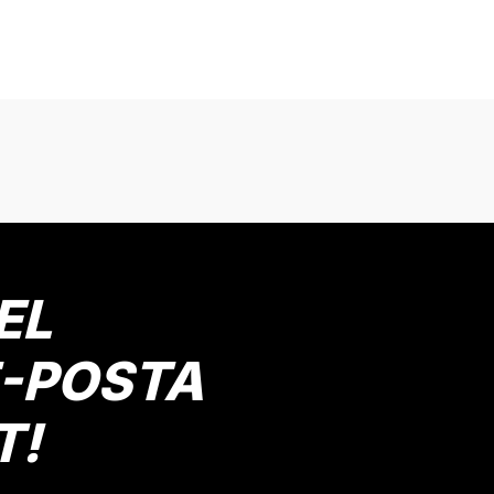
onularda yetersiz gördüğünüz noktaları öneri formunu kullanarak tarafımız
Bu ürüne ilk yorumu siz yapın!
Yorum Yaz
EL
E-POSTA
T!
Gönder