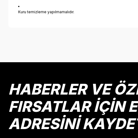
Kuru temizleme yapılmamalıdır.
Bu ürünün fiyat bilgisi, resim, ürün açıklamalarında ve diğer k
Görüş ve önerileriniz için teşekkür ederiz.
Ürün resmi kalitesiz, bozuk veya görüntülenemiyor.
Ürün açıklamasında eksik bilgiler bulunuyor.
Ürün bilgilerinde hatalar bulunuyor.
HABERLER VE ÖZ
Ürün fiyatı diğer sitelerden daha pahalı.
Bu ürüne benzer farklı alternatifler olmalı.
FIRSATLAR İÇİN 
ADRESİNİ KAYDE