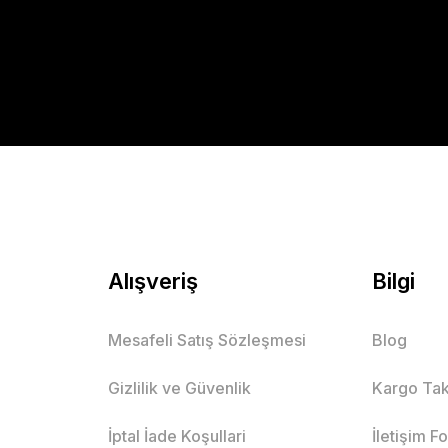
Alışveriş
Bilgi
Mesafeli Satış Sözleşmesi
Blog
Gizlilik ve Güvenlik
Kargo Tak
İptal İade Koşullari
İletişim F