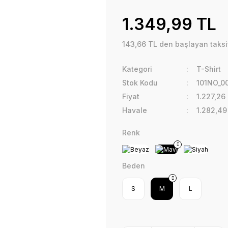
1.349,99 TL
143,66 TL den başlayan taksit
Kategori
T-Shirt
Stok Kodu
101NO_0
Fiyat
1.227,26
Havale
1.282,49
Renk
Beden
S
M
L