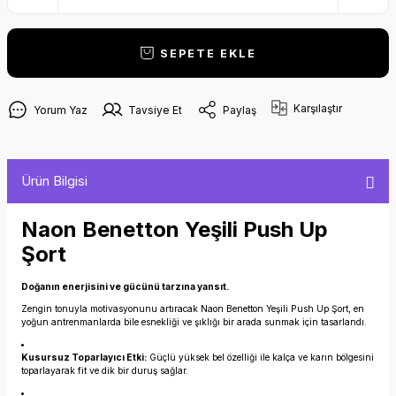
SEPETE EKLE
Karşılaştır
Yorum Yaz
Tavsiye Et
Paylaş
Ürün Bilgisi
Naon Benetton Yeşili Push Up
Şort
Doğanın enerjisini ve gücünü tarzına yansıt.
Zengin tonuyla motivasyonunu artıracak Naon Benetton Yeşili Push Up Şort, en
yoğun antrenmanlarda bile esnekliği ve şıklığı bir arada sunmak için tasarlandı.
Kusursuz Toparlayıcı Etki:
Güçlü yüksek bel özelliği ile kalça ve karın bölgesini
toparlayarak fit ve dik bir duruş sağlar.