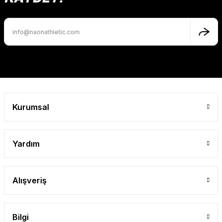
Ürün bilgilerinde hatalar bulunuyor.
Ürün fiyatı diğer sitelerden daha pahalı.
Bu ürüne benzer farklı alternatifler olmalı.
Gönder
Kurumsal
Yardım
Alışveriş
Bilgi