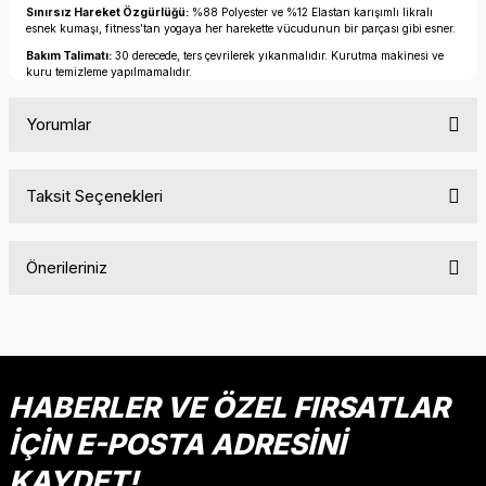
Sınırsız Hareket Özgürlüğü:
%88 Polyester ve %12 Elastan karışımlı likralı
esnek kumaşı, fitness’tan yogaya her harekette vücudunun bir parçası gibi esner.
Bakım Talimatı:
30 derecede, ters çevrilerek yıkanmalıdır. Kurutma makinesi ve
kuru temizleme yapılmamalıdır.
Yorumlar
Taksit Seçenekleri
Bu ürüne ilk yorumu siz yapın!
Önerileriniz
Yorum Yaz
Bu ürünün fiyat bilgisi, resim, ürün açıklamalarında ve diğer
konularda yetersiz gördüğünüz noktaları öneri formunu
kullanarak tarafımıza iletebilirsiniz.
Görüş ve önerileriniz için teşekkür ederiz.
HABERLER VE ÖZEL FIRSATLAR
İÇİN E-POSTA ADRESİNİ
Ürün resmi kalitesiz, bozuk veya görüntülenemiyor.
Ürün açıklamasında eksik bilgiler bulunuyor.
KAYDET!