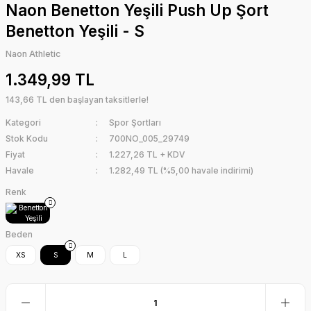
Naon Benetton Yeşili Push Up Şort
Benetton Yeşili - S
Naon Athletic
1.349,99 TL
143,66 TL den başlayan taksitlerle!
Kategori
Spor Şortları
Stok Kodu
700NO_005_29749
Fiyat
1.227,26 TL + KDV
Havale
1.282,49 TL (%5,00 havale indirimi)
Renk
Beden
XS
S
M
L