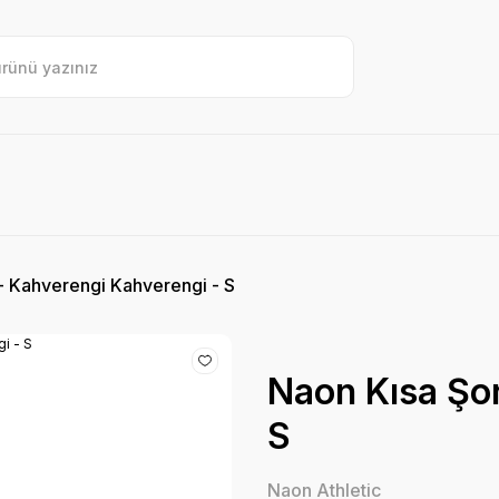
- Kahverengi Kahverengi - S
Naon Kısa Şor
S
Naon Athletic