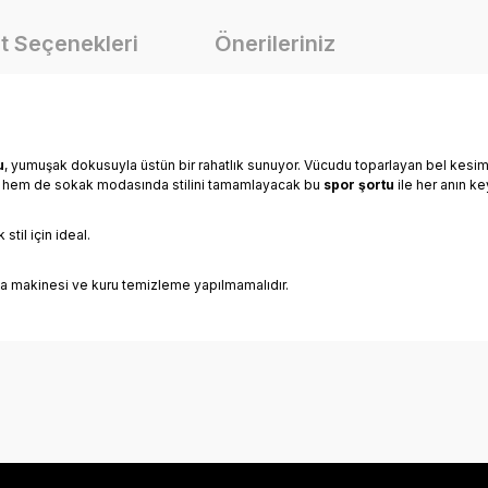
t Seçenekleri
Önerileriniz
u
, yumuşak dokusuyla üstün bir rahatlık sunuyor. Vücudu toparlayan bel kesim
de hem de sokak modasında stilini tamamlayacak bu
spor şortu
ile her anın key
til için ideal.
ma makinesi ve kuru temizleme yapılmamalıdır.
onularda yetersiz gördüğünüz noktaları öneri formunu kullanarak tarafımız
Bu ürüne ilk yorumu siz yapın!