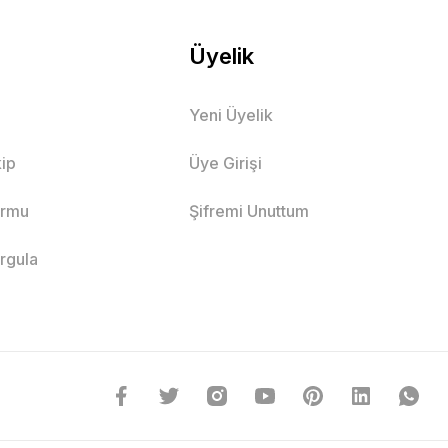
Üyelik
Yeni Üyelik
ip
Üye Girişi
ormu
Şifremi Unuttum
orgula