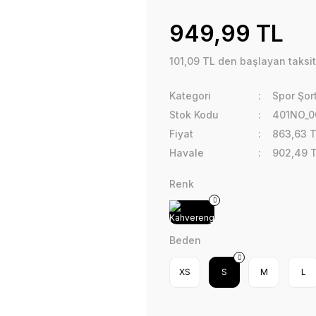
949,99 TL
101,09 TL den başlayan taksit
Kategori
Spor Şort
Stok Kodu
401NO_0
Fiyat
863,63 
Havale
902,49 T
Renk
Beden
XS
S
M
L