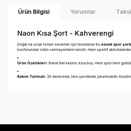
Ürün Bilgisi
Yorumlar
Taksi
Naon Kısa Şort - Kahverengi
Doğal ve sıcak tonları sevenler için tasarlanan bu
esnek spor şort
konforundan ödün vermeyenlerin tercihi. Hem sportif aktiviteler
Ürün Özellikleri:
Rahat bel kesimi, kısa boy. Hem spor hem günlük s
Bakım Talimatı:
30 derecede, ters çevrilerek yıkanmalıdır. Kurut
Bu ürünün fiyat bilgisi, resim, ürün açıklamalarında ve diğer k
Görüş ve önerileriniz için teşekkür ederiz.
Ürün resmi kalitesiz, bozuk veya görüntülenemiyor.