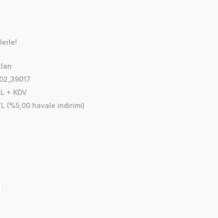
lerle!
ları
02_39017
TL + KDV
L (%5,00 havale indirimi)