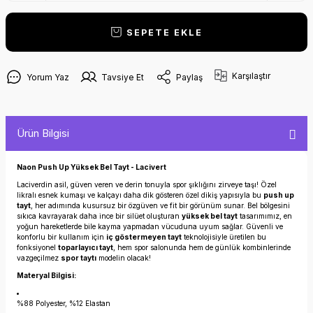
SEPETE EKLE
Karşılaştır
Yorum Yaz
Tavsiye Et
Paylaş
Ürün Bilgisi
Naon Push Up Yüksek Bel Tayt - Lacivert
Laciverdin asil, güven veren ve derin tonuyla spor şıklığını zirveye taşı! Özel
likralı esnek kumaşı ve kalçayı daha dik gösteren özel dikiş yapısıyla bu
push up
tayt
, her adımında kusursuz bir özgüven ve fit bir görünüm sunar. Bel bölgesini
sıkıca kavrayarak daha ince bir silüet oluşturan
yüksek bel tayt
tasarımımız, en
yoğun hareketlerde bile kayma yapmadan vücuduna uyum sağlar. Güvenli ve
konforlu bir kullanım için
iç göstermeyen tayt
teknolojisiyle üretilen bu
fonksiyonel
toparlayıcı tayt
, hem spor salonunda hem de günlük kombinlerinde
vazgeçilmez
spor taytı
modelin olacak!
Materyal Bilgisi:
%88 Polyester, %12 Elastan