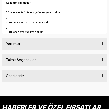
Kullanım Talimatları:
30 derecede, ürünü ters çevirerek yıkanmalıdır.
Kurutma makinesi kullanılmamalıdır.
Kuru temizleme yapılmamalıdır.
Yorumlar
Taksit Seçenekleri
Bu ürüne ilk yorumu siz yapın!
Önerileriniz
Yorum Yaz
Bu ürünün fiyat bilgisi, resim, ürün açıklamalarında ve diğer
konularda yetersiz gördüğünüz noktaları öneri formunu
kullanarak tarafımıza iletebilirsiniz.
Görüş ve önerileriniz için teşekkür ederiz.
HABERLER VE ÖZEL FIRSATLAR