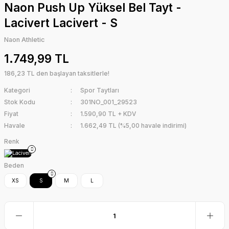
Naon Push Up Yüksel Bel Tayt -
Lacivert Lacivert - S
Naon Athletic
1.749,99 TL
186,23 TL den başlayan taksitlerle!
Kategori
Spor Taytları
Stok Kodu
301NO_001_29523
Fiyat
1.590,90 TL + KDV
Havale
1.662,49 TL (%5,00 havale indirimi)
Renk
Beden
XS
S
M
L