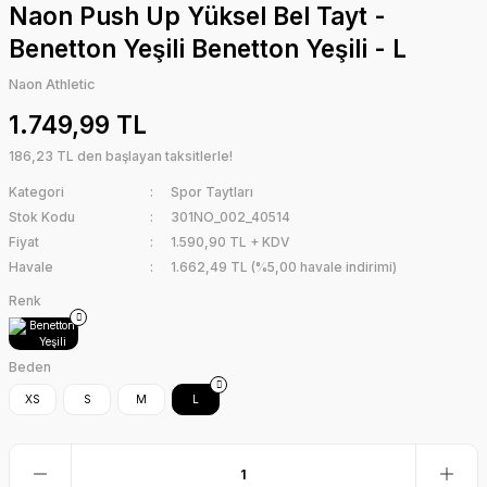
Naon Push Up Yüksel Bel Tayt -
Benetton Yeşili Benetton Yeşili - L
Naon Athletic
1.749,99 TL
186,23 TL den başlayan taksitlerle!
Kategori
Spor Taytları
Stok Kodu
301NO_002_40514
Fiyat
1.590,90 TL + KDV
Havale
1.662,49 TL (%5,00 havale indirimi)
Renk
Beden
XS
S
M
L