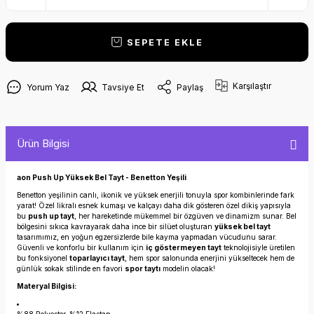
SEPETE EKLE
Karşılaştır
Yorum Yaz
Tavsiye Et
Paylaş
Ürün Bilgisi
aon Push Up Yüksek Bel Tayt - Benetton Yeşili
Benetton yeşilinin canlı, ikonik ve yüksek enerjili tonuyla spor kombinlerinde fark
yarat! Özel likralı esnek kumaşı ve kalçayı daha dik gösteren özel dikiş yapısıyla
bu
push up tayt
, her hareketinde mükemmel bir özgüven ve dinamizm sunar. Bel
bölgesini sıkıca kavrayarak daha ince bir silüet oluşturan
yüksek bel tayt
tasarımımız, en yoğun egzersizlerde bile kayma yapmadan vücudunu sarar.
Güvenli ve konforlu bir kullanım için
iç göstermeyen tayt
teknolojisiyle üretilen
bu fonksiyonel
toparlayıcı tayt
, hem spor salonunda enerjini yükseltecek hem de
günlük sokak stilinde en favori
spor taytı
modelin olacak!
Materyal Bilgisi: