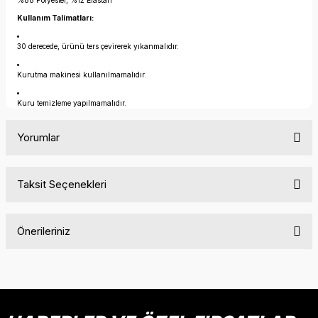
%88 Polyester, %12 Elastan
Kullanım Talimatları:
30 derecede, ürünü ters çevirerek yıkanmalıdır.
Kurutma makinesi kullanılmamalıdır.
Kuru temizleme yapılmamalıdır.
Yorumlar
Taksit Seçenekleri
Bu ürüne ilk yorumu siz yapın!
Önerileriniz
Yorum Yaz
Bu ürünün fiyat bilgisi, resim, ürün açıklamalarında ve diğer
konularda yetersiz gördüğünüz noktaları öneri formunu
kullanarak tarafımıza iletebilirsiniz.
Görüş ve önerileriniz için teşekkür ederiz.